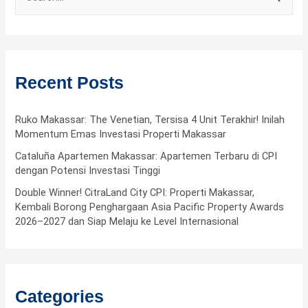
e
a
r
c
Recent Posts
h
f
Ruko Makassar: The Venetian, Tersisa 4 Unit Terakhir! Inilah
Momentum Emas Investasi Properti Makassar
o
Cataluña Apartemen Makassar: Apartemen Terbaru di CPI
r
dengan Potensi Investasi Tinggi
:
Double Winner! CitraLand City CPI: Properti Makassar,
Kembali Borong Penghargaan Asia Pacific Property Awards
2026–2027 dan Siap Melaju ke Level Internasional
Categories