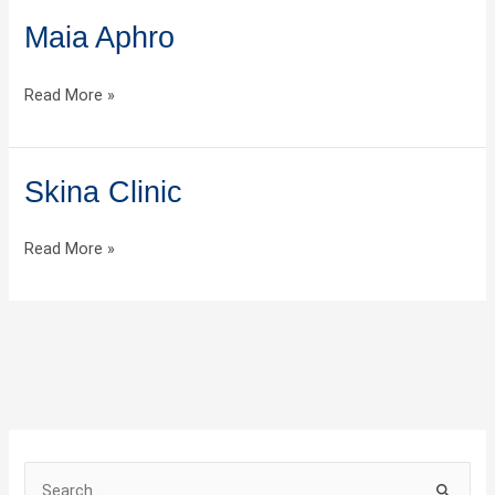
Maia Aphro
Maia
Aphro
Read More »
Skina Clinic
Skina
Clinic
Read More »
S