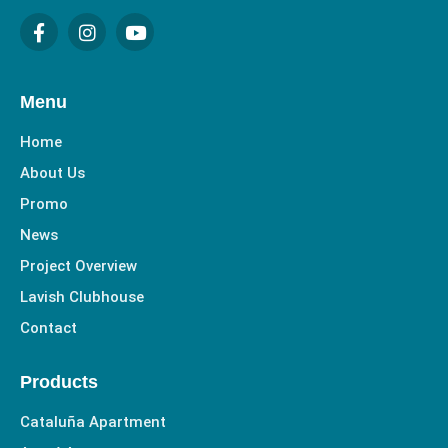
F
I
Y
a
n
o
c
s
u
e
t
t
b
a
u
Menu
o
g
b
o
r
e
Home
k
a
-
m
About Us
f
Promo
News
Project Overview
Lavish Clubhouse
Contact
Products
Cataluña Apartment