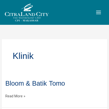
Skip
to
content
Klinik
Bloom & Batik Tomo
Bloom
&
Batik
Read More »
Tomo